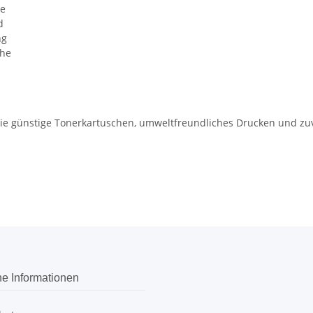
he
d
ng
che
 die günstige Tonerkartuschen, umweltfreundliches Drucken und z
he Informationen