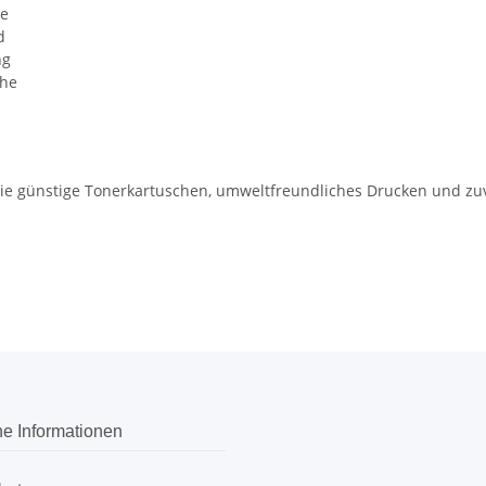
he
d
ng
che
 die günstige Tonerkartuschen, umweltfreundliches Drucken und z
he Informationen