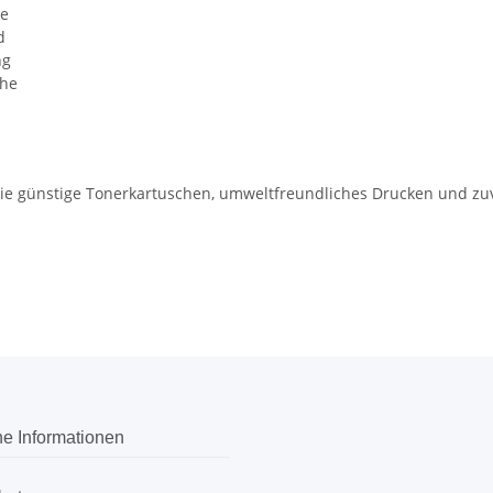
he
d
ng
che
 die günstige Tonerkartuschen, umweltfreundliches Drucken und z
he Informationen