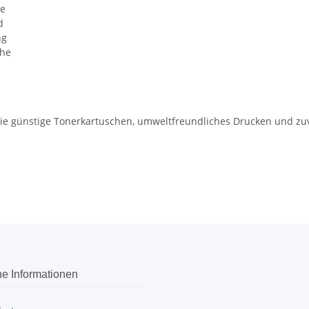
he
d
ng
che
 die günstige Tonerkartuschen, umweltfreundliches Drucken und z
he Informationen