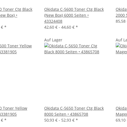
0 Toner Ctg Black
Okidata C-5600 Toner Ctg Black
Okida
ew Box) •
(New Box) 6000 Seiten •
2000 
43324408
85,58
1 €
*
42,60 € -
44,60 €
*
Auf Lager
Auf L
0 Toner Yellow
Okidata C-5650 Toner Ctg Black
Okida
 43381905
8000 Seiten • 43865708
Magen
8 €
*
50,93 € -
52,93 €
*
69,10 