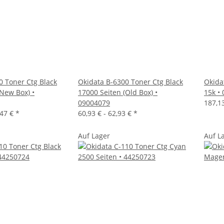
0 Toner Ctg Black
Okidata B-6300 Toner Ctg Black
Okida
(New Box) •
17000 Seiten (Old Box) •
15k •
09004079
187,1
,47 €
*
60,93 € -
62,93 €
*
Auf Lager
Auf L