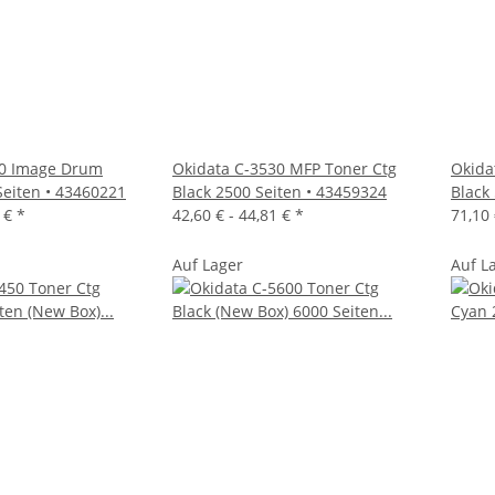
20 Image Drum
Okidata C-3530 MFP Toner Ctg
Okida
Seiten • 43460221
Black 2500 Seiten • 43459324
Black
1 €
*
42,60 € -
44,81 €
*
71,10
Auf Lager
Auf L