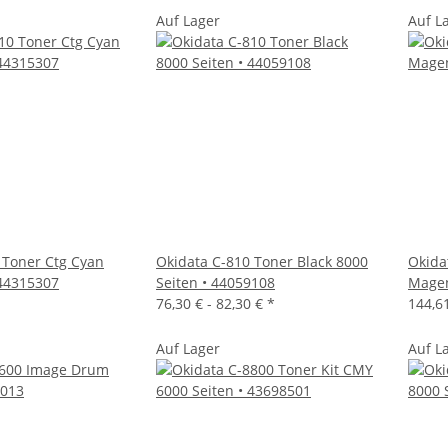
Auf Lager
Auf L
 Toner Ctg Cyan
Okidata C-810 Toner Black 8000
Okida
 44315307
Seiten • 44059108
Magen
76,30 € -
82,30 €
*
144,6
Auf Lager
Auf L