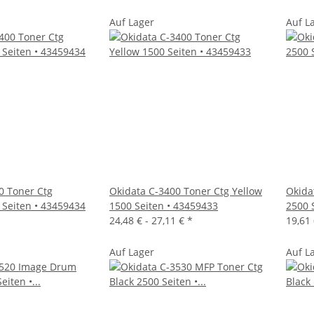
Auf Lager
Auf L
0 Toner Ctg
Okidata C-3400 Toner Ctg Yellow
Okida
Seiten • 43459434
1500 Seiten • 43459433
2500 
24,48 € -
27,11 €
*
19,61 
Auf Lager
Auf L