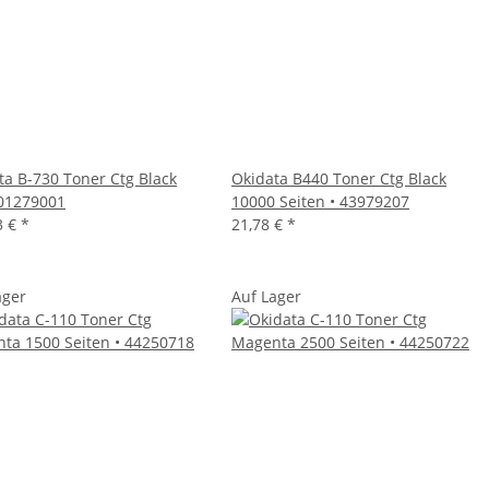
ta B-730 Toner Ctg Black
Okidata B440 Toner Ctg Black
 01279001
10000 Seiten • 43979207
3 €
*
21,78 €
*
ager
Auf Lager