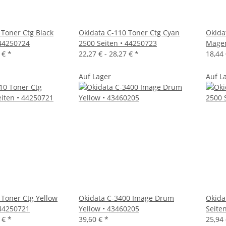
 Toner Ctg Black
Okidata C-110 Toner Ctg Cyan
Okida
 44250724
2500 Seiten • 44250723
Magen
3 €
*
22,27 € -
28,27 €
*
18,44
Auf Lager
Auf L
 Toner Ctg Yellow
Okidata C-3400 Image Drum
Okida
 44250721
Yellow • 43460205
Seite
7 €
*
39,60 €
*
25,94 