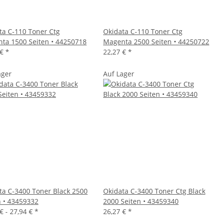
ta C-110 Toner Ctg
Okidata C-110 Toner Ctg
ta 1500 Seiten • 44250718
Magenta 2500 Seiten • 44250722
 €
*
22,27 €
*
ager
Auf Lager
ta C-3400 Toner Black 2500
Okidata C-3400 Toner Ctg Black
n • 43459332
2000 Seiten • 43459340
€ -
27,94 €
*
26,27 €
*