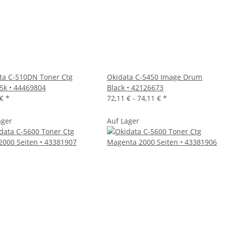
ta C-510DN Toner Ctg
Okidata C-5450 Image Drum
 5k • 44469804
Black • 42126673
 €
*
72,11 € -
74,11 €
*
ager
Auf Lager