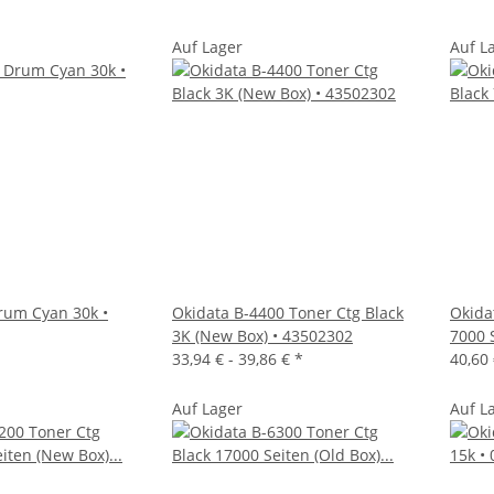
Auf Lager
Auf L
rum Cyan 30k •
Okidata B-4400 Toner Ctg Black
Okida
3K (New Box) • 43502302
7000 
33,94 € -
39,86 €
*
40,60 
Auf Lager
Auf L